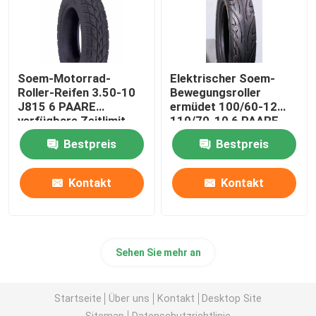
Soem-Motorrad-
Elektrischer Soem-
Roller-Reifen 3.50-10
Bewegungsroller
J815 6 PAARE
ermüdet 100/60-12
verfügbare Zeitlimit
110/70-10 6 PAARE,
schlauchlos
die TT/TL langlebiges
Bestpreis
Bestpreis
Gut verdicken
Kontakt
Kontakt
Sehen Sie mehr an
Startseite
Über uns
Kontakt
Desktop Site
Sitemap
Datenschutzrichtlinie