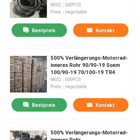
MOQ：500PCS
Preis：negotiable
Fabrik Tour
Bestpreis
Kontakt
Qualitätskontrolle
Kontakt
500% Verlängerungs-Motorrad-
inneres Rohr 90/90-19 Soem
100/90-19 70/100-19 TR4
Nachrichten
MOQ：500PCS
Preis：negotiable
Alle Fälle
Bestpreis
Kontakt
Motorrad-Rohr-Reifen
500% Verlängerungs-Motorrad-
Straßen-Motorrad-Reifen
inneres Rohr