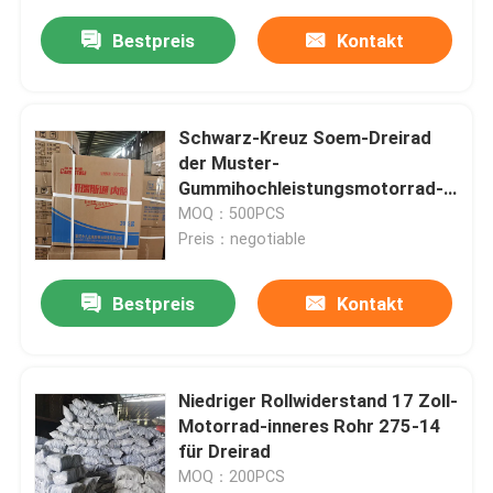
Bestpreis
Kontakt
Schwarz-Kreuz Soem-Dreirad
der Muster-
Gummihochleistungsmotorrad-
Schlauch-16*2.50
MOQ：500PCS
Preis：negotiable
Bestpreis
Kontakt
Niedriger Rollwiderstand 17 Zoll-
Motorrad-inneres Rohr 275-14
für Dreirad
MOQ：200PCS