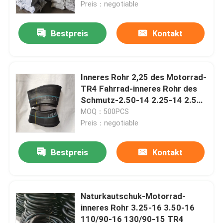
Preis：negotiable
Bestpreis
Kontakt
Inneres Rohr 2,25 des Motorrad-
TR4 Fahrrad-inneres Rohr des
Schmutz-2.50-14 2.25-14 2.50-
14 2.75-14 hochfest
MOQ：500PCS
Preis：negotiable
Bestpreis
Kontakt
Startseite
Produkte
Naturkautschuk-Motorrad-
inneres Rohr 3.25-16 3.50-16
110/90-16 130/90-15 TR4
Über uns