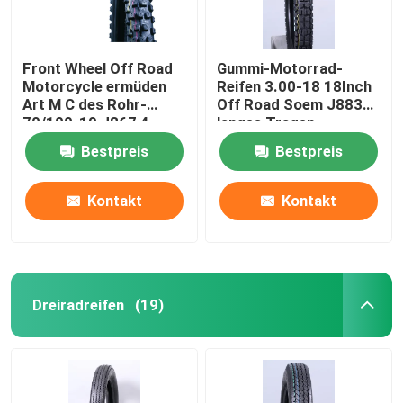
Front Wheel Off Road
Gummi-Motorrad-
Motorcycle ermüden
Reifen 3.00-18 18Inch
Art M C des Rohr-
Off Road Soem J883
70/100-19 J867 4
langes Tragen
PAARE 6 PAARE TT
Bestpreis
Bestpreis
Kontakt
Kontakt
Dreiradreifen
(19)