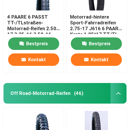
4 PAARE 6 PASST
Motorrad-hintere
TT-/TLstraßen-
Sport-Fahrradreifen
Motorrad-Reifen 2.50-
2.75-17 J616 6 PAARE
17 3.25-16 3.50-16
Kante 1.85*17 TT/TL
J607 zusammen
47P
Bestpreis
Bestpreis
Kontakt
Kontakt
Off Road-Motorrad-Reifen
(46)