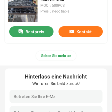
MOQ：500PCS
Preis：negotiable
Off Road-Motorrad-Reifen
Dreiradreifen
Bestpreis
Kontakt
Motorrad-Roller-Reifen
Sehen Sie mehr an
Elektrischer Motorradreifen
Hinterlass eine Nachricht
Motorrad-inneres Rohr
Wir rufen Sie bald zurück!
Dreiradinneres Rohr