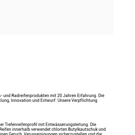
gs- und Radreifenprodukten mit 20 Jahren Erfahrung. Die
klung, Innovation und Entwurf. Unsere Verpflichtung
 Tiefenreifenprofil mit Entwässerungsleitung. Die
Reifen innerhalb verwendet chlorten Butylkautschuk und
deinen Geruch, Verunreinigungen sicherzustellen und die