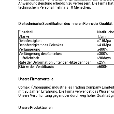
Anwendungsleistung erheblich zu verbessern. Die Firma ha
technischem Personal mehr als 10 Menschen.
Die technische Spezifikation des inneren Rohrs der Qualität
Einzelteil
Natürlich
Stärke
1.5mm
Dehnfestigkeit
≥7.5Mpa
Dehnfestigkeit des Gelenkes
≥4.0Mpa
Verlängerung
≥400%
Verlängerung des Gelenkes
≥300%
Luftdichtheit
≥90days
Rate der Deformation unter der Hitze dehnbar
≤25%
Stärke der Ventilbasis
≥600N
Unsere Firmenvorteile
Comaxi (Chongqing) industrielles Trading Company Limited i
mit 20 Jahren Erfahrung. Die Firma verwendet das Wissen und
Unsere Verpflichtung gegenüber durchweg hoher Qualität gib
Unsere Produktserien