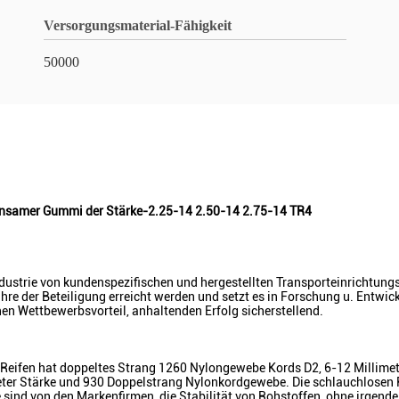
Versorgungsmaterial-Fähigkeit
50000
insamer Gummi der Stärke-2.25-14 2.50-14 2.75-14 TR4
Industrie von kundenspezifischen und hergestellten Transporteinrichtun
re der Beteiligung erreicht werden und setzt es in Forschung u. Entwic
n Wettbewerbsvorteil, anhaltenden Erfolg sicherstellend.
eifen hat doppeltes Strang 1260 Nylongewebe Kords D2, 6-12 Millimeter
meter Stärke und 930 Doppelstrang Nylonkordgewebe. Die schlauchlosen 
fe sind von den Markenfirmen, die Stabilität von Rohstoffen, ohne irgen