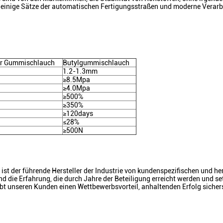
t einige Sätze der automatischen Fertigungsstraßen und moderne Verar
er Gummischlauch
Butylgummischlauch
1.2-1.3mm
≥8.5Mpa
≥4.0Mpa
≥500%
≥350%
≥120days
≤28%
Hinterlass eine Nachricht
≥500N
Wir rufen Sie bald zurück!
st der führende Hersteller der Industrie von kundenspezifischen und h
 die Erfahrung, die durch Jahre der Beteiligung erreicht werden und se
t unseren Kunden einen Wettbewerbsvorteil, anhaltenden Erfolg sichers