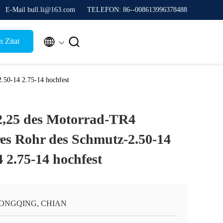
E-Mail bull.li@163.com
TELEFON: 86--008613996378488


 Zitat
.50-14 2.75-14 hochfest
2,25 des Motorrad-TR4
es Rohr des Schmutz-2.50-14
4 2.75-14 hochfest
ONGQING, CHIAN