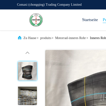
Comaxi (chongqing) Trading Company Limited
Startseite
P
Zu Hause
>
produits
>
Motorrad-inneres Rohr
>
Inneres Roh