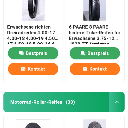
Erwachsene richten
6 PAARE 8 PAARE
Dreiradreifen 4.00-17
hintere Trike-Reifen für
4.00-18 4.00-19 4.50-
Erwachsene 3.75-12
17 4.50-18 5.00-16 6
J838 TT fertigten
PAARE 8 PAARE auf,
besonders an
Bestpreis
Bestpreis
die TT EMARK
besonders anfertigte
Kontakt
Kontakt
Motorrad-Roller-Reifen
(30)