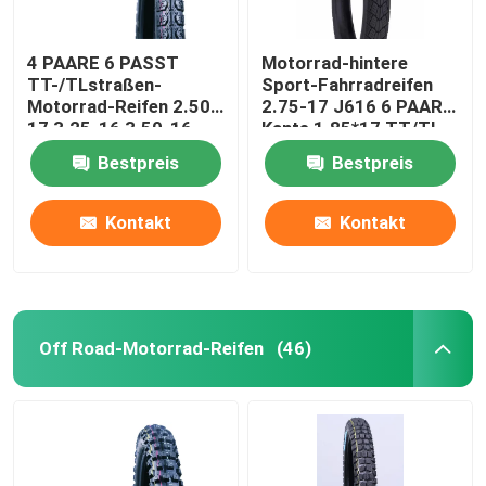
4 PAARE 6 PASST
Motorrad-hintere
TT-/TLstraßen-
Sport-Fahrradreifen
Motorrad-Reifen 2.50-
2.75-17 J616 6 PAARE
17 3.25-16 3.50-16
Kante 1.85*17 TT/TL
J607 zusammen
47P
Bestpreis
Bestpreis
Kontakt
Kontakt
Off Road-Motorrad-Reifen
(46)