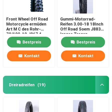
Front Wheel Off Road
Gummi-Motorrad-
Motorcycle ermüden
Reifen 3.00-18 18Inch
Art M C des Rohr-
Off Road Soem J883
70/100-19 J867 4
langes Tragen
PAARE 6 PAARE TT
Bestpreis
Bestpreis
Kontakt
Kontakt
Dreiradreifen
(19)