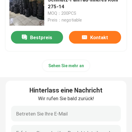
275-14
MOQ：200PCS
Off Road-Motorrad-Reifen
Preis：negotiable
Dreiradreifen
Bestpreis
Kontakt
Motorrad-Roller-Reifen
Sehen Sie mehr an
Elektrischer Motorradreifen
Hinterlass eine Nachricht
Motorrad-inneres Rohr
Wir rufen Sie bald zurück!
Dreiradinneres Rohr