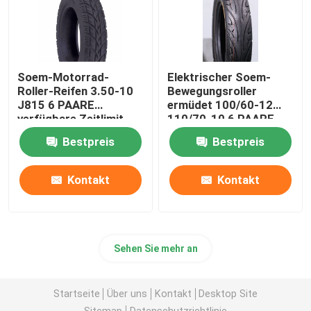
Soem-Motorrad-
Elektrischer Soem-
Roller-Reifen 3.50-10
Bewegungsroller
J815 6 PAARE
ermüdet 100/60-12
verfügbare Zeitlimit
110/70-10 6 PAARE,
schlauchlos
die TT/TL langlebiges
Bestpreis
Bestpreis
Gut verdicken
Kontakt
Kontakt
Sehen Sie mehr an
Startseite
Über uns
Kontakt
Desktop Site
Sitemap
Datenschutzrichtlinie