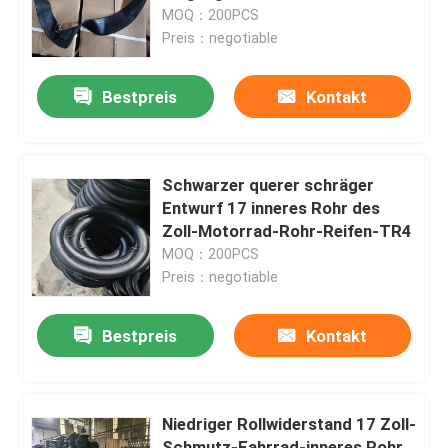
Rohr-480-550%
MOQ：200PCS
Preis：negotiable
Fabrik Tour
Bestpreis
Kontakt
Qualitätskontrolle
Kontakt
Schwarzer querer schräger
Entwurf 17 inneres Rohr des
Zoll-Motorrad-Rohr-Reifen-TR4
Nachrichten
MOQ：200PCS
Preis：negotiable
Alle Fälle
Bestpreis
Kontakt
Motorrad-Rohr-Reifen
Niedriger Rollwiderstand 17 Zoll-
Straßen-Motorrad-Reifen
Schmutz-Fahrrad-inneres Rohr