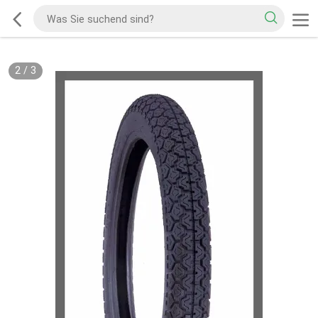
2
/
3