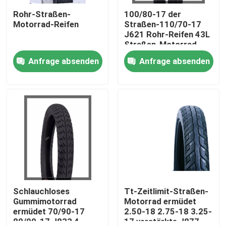
Rohr-Straßen-
100/80-17 der
Motorrad-Reifen
Straßen-110/70-17
Fabrik Tour
J621 Rohr-Reifen 43L
Straßen-Motorrad-
des Reifen-6PRTT
Anfrage absenden
Anfrage absenden
Qualitätskontrolle
6PRTL
Kontakt
Nachrichten
Alle Fälle
Motorrad-Rohr-Reifen
Schlauchloses
Tt-Zeitlimit-Straßen-
Gummimotorrad
Motorrad ermüdet
ermüdet 70/90-17
2.50-18 2.75-18 3.25-
Straßen-Motorrad-Reifen
80/90-17 J833 4
17 verstärkte J877