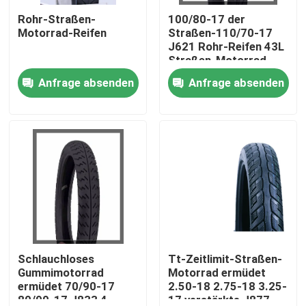
Rohr-Straßen-
100/80-17 der
Motorrad-Reifen
Straßen-110/70-17
Fabrik Tour
J621 Rohr-Reifen 43L
Straßen-Motorrad-
des Reifen-6PRTT
Anfrage absenden
Anfrage absenden
Qualitätskontrolle
6PRTL
Kontakt
Nachrichten
Alle Fälle
Motorrad-Rohr-Reifen
Schlauchloses
Tt-Zeitlimit-Straßen-
Gummimotorrad
Motorrad ermüdet
ermüdet 70/90-17
2.50-18 2.75-18 3.25-
Straßen-Motorrad-Reifen
80/90-17 J833 4
17 verstärkte J877