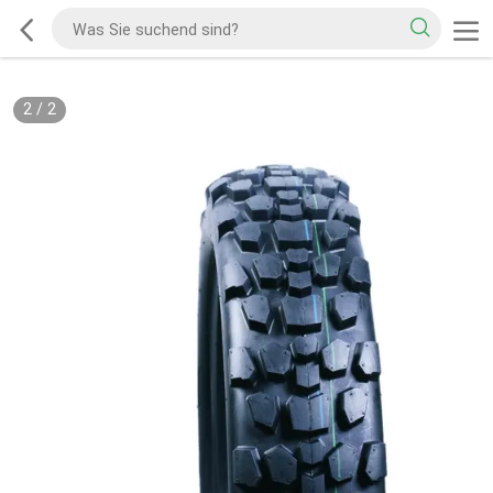
2
/
2