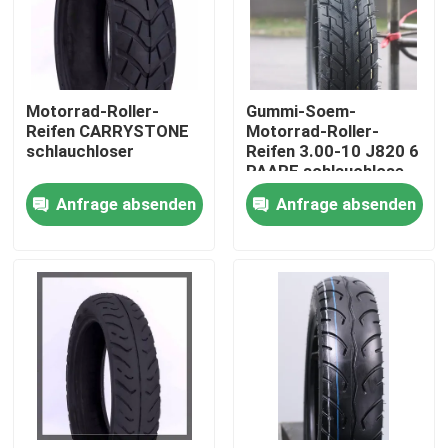
Produkte
Motorrad-Roller-
Gummi-Soem-
Motorrad-Rohr-Reifen
Reifen CARRYSTONE
Motorrad-Roller-
schlauchloser
Reifen 3.00-10 J820 6
PAARE schlauchlose
Straßen-Motorrad-Reifen
Trübsal geblasene
Anfrage absenden
Anfrage absenden
Schlamm-Reifen
Off Road-Motorrad-Reifen
Dreiradreifen
Motorrad-Roller-Reifen
Elektrischer Motorradreifen