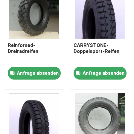
Fabrik Tour
Qualitätskontrolle
Reinforsed-
CARRYSTONE-
Dreiradreifen
Doppelsport-Reifen
Kontakt
Anfrage absenden
Anfrage absenden
Nachrichten
Alle Fälle
Motorrad-Rohr-Reifen
Straßen-Motorrad-Reifen