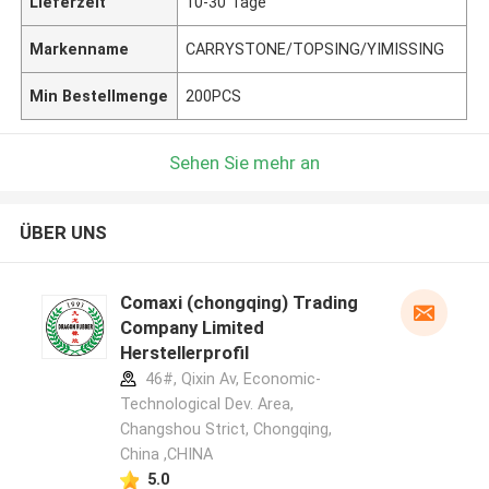
Lieferzeit
10-30 Tage
Markenname
CARRYSTONE/TOPSING/YIMISSING
Min Bestellmenge
200PCS
Sehen Sie mehr an
ÜBER UNS
Comaxi (chongqing) Trading
Company Limited
Herstellerprofil
46#, Qixin Av, Economic-
Technological Dev. Area,
Changshou Strict, Chongqing,
China ,CHINA
5.0