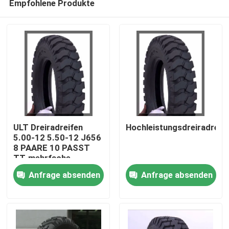
Empfohlene Produkte
ULT Dreiradreifen
Hochleistungsdreiradreif
5.00-12 5.50-12 J656
8 PAARE 10 PASST
TT-mehrfache
Startseite
Soemaggressive
Anfrage absenden
Anfrage absenden
Doppelsport-Reifen
zusammen
Produkte
Über uns