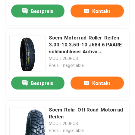
Bestpreis
Kontakt
Soem-Motorrad-Roller-Reifen
3.00-10 3.50-10 J684 6 PAARE
schlauchloser Activa
Gummireifen TT/TL M/C
MOQ：200PCS
Preis：negotiable
Bestpreis
Kontakt
Soem-Rohr-Off Road-Motorrad-
Reifen
MOQ：200PCS
Preis：negotiable