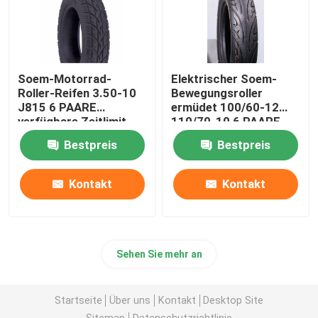
Soem-Motorrad-
Elektrischer Soem-
Roller-Reifen 3.50-10
Bewegungsroller
J815 6 PAARE
ermüdet 100/60-12
verfügbare Zeitlimit
110/70-10 6 PAARE,
schlauchlos
die TT/TL langlebiges
Bestpreis
Bestpreis
Gut verdicken
Kontakt
Kontakt
Sehen Sie mehr an
Startseite
Über uns
Kontakt
Desktop Site
Sitemap
Datenschutzrichtlinie