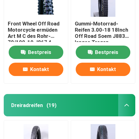
Front Wheel Off Road
Gummi-Motorrad-
Motorcycle ermüden
Reifen 3.00-18 18Inch
Art M C des Rohr-
Off Road Soem J883
70/100-19 J867 4
langes Tragen
PAARE 6 PAARE TT
Bestpreis
Bestpreis
Kontakt
Kontakt
Dreiradreifen
(19)