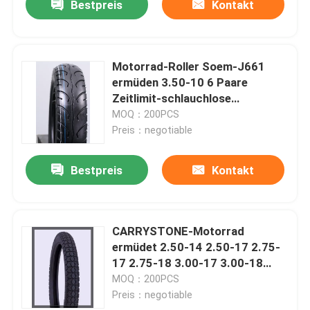
Bestpreis
Kontakt
Motorrad-Roller Soem-J661
ermüden 3.50-10 6 Paare
Zeitlimit-schlauchlose
Motorrad-Reifen
MOQ：200PCS
Preis：negotiable
Bestpreis
Kontakt
CARRYSTONE-Motorrad
ermüdet 2.50-14 2.50-17 2.75-
17 2.75-18 3.00-17 3.00-18
3.25-16 3.50-16 J809
MOQ：200PCS
verstärkte 6 PAARE TT/TL
Preis：negotiable