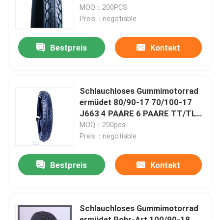
Bundesrepublik
MOQ：200PCS
Preis：negotiable
Fabrik Tour
Bestpreis
Kontakt
Qualitätskontrolle
Kontakt
Schlauchloses Gummimotorrad
ermüdet 80/90-17 70/100-17
J663 4 PAARE 6 PAARE TT/TL
Nachrichten
Bundesrepublik
MOQ：200pcs
Preis：negotiable
Alle Fälle
Bestpreis
Kontakt
Motorrad-Rohr-Reifen
Schlauchloses Gummimotorrad
Straßen-Motorrad-Reifen
ermüdet Rohr-Art 100/90-18