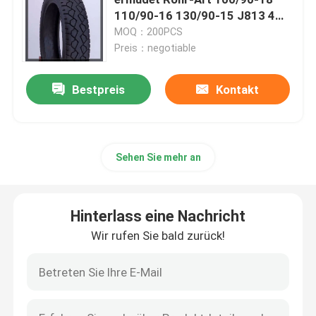
110/90-16 130/90-15 J813 4
PAARE 6 PAARE TT/TL
MOQ：200PCS
Off Road-Motorrad-Reifen
Bundesrepublik
Preis：negotiable
Dreiradreifen
Bestpreis
Kontakt
Motorrad-Roller-Reifen
Sehen Sie mehr an
Elektrischer Motorradreifen
Hinterlass eine Nachricht
Motorrad-inneres Rohr
Wir rufen Sie bald zurück!
Dreiradinneres Rohr