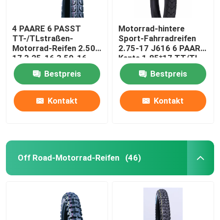
4 PAARE 6 PASST
Motorrad-hintere
TT-/TLstraßen-
Sport-Fahrradreifen
Motorrad-Reifen 2.50-
2.75-17 J616 6 PAARE
17 3.25-16 3.50-16
Kante 1.85*17 TT/TL
J607 zusammen
47P
Bestpreis
Bestpreis
Kontakt
Kontakt
Off Road-Motorrad-Reifen
(46)